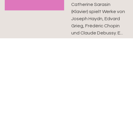
Catherine Sarasin
(Klavier) spielt Werke von
Joseph Haydn, Edvard
Grieg, Frédéric Chopin
und Claude Debussy. E...
Benefizkonzert des
Kirchenchors
Kirchgemeinde
26.08.26
Kleinbasel
Mi. 26.08.2026, 19.00 Uhr
Benefizkonzert des
Kirchenchors der
Kirchgemeinde
Kleinbasel zugunsten
der Anschaffung einer
kleinen Orgel...