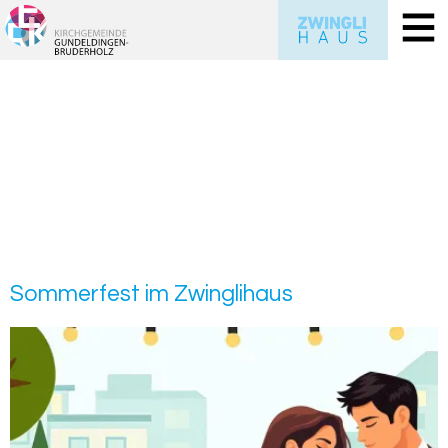
Som­mer­fest im Zwing­li­haus