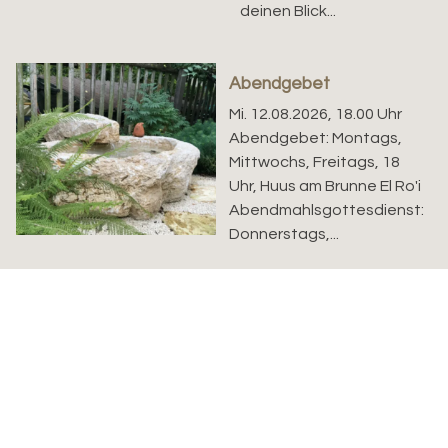
deinen Blick...
Abendgebet
Mi. 12.08.2026, 18.00 Uhr
Abendgebet: Montags,
Mittwochs, Freitags, 18
Uhr, Huus am Brunne El Ro'i
Abendmahlsgottesdienst:
Donnerstags,...
Taizé-Singen
Do. 13.08.2026, 19.30 Uhr
Mit Françoise Matile und
Thomas Stebler