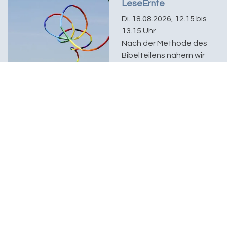
LeseErnte
Di. 18.08.2026, 12.15 bis
13.15 Uhr
Nach der Methode des
Bibelteilens nähern wir
uns dem Predigttext für
den jeweils kommenden
Sonntag: was löst...
LeseErnte
Di. 25.08.2026, 12.15 bis
13.15 Uhr
Nach der Methode des
Bibelteilens nähern wir
uns dem Predigttext für
den jeweils kommenden
Sonntag: was löst...