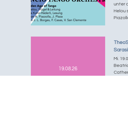
unter 
Helou 
Piazoll
TheoS
Sarasi
Mi. 19.
Beatri
19.08.26
Catheri
Werke 
Edvard
und Cl