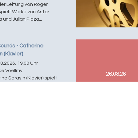
der Leitung von Roger
spielt Werke von Astor
a und Julian Plaza...
ounds - Catherine
n (Klavier)
08.2026, 19.00 Uhr
ce Voellmy
26.08.26
ne Sarasin (Klavier) spielt
von Joseph Haydn,
 Grieg, Frédéric Chopin
aude Debussy. E...