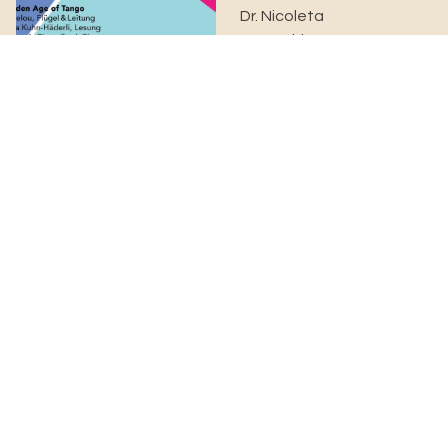
Dr. Nicoleta
Paraschivescu
Das Silencio Tango
Orchestra unter der
Leitung von Roger Helou
spielt Werke von Astor
Piazolla und Julian
Plaza...
Probe Titus Orchester
Do. 13.08.2026, 19.30 bis
13.08.26
21.30 Uhr