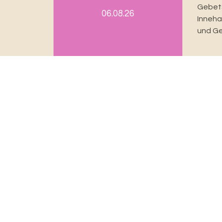
Gebets
06.08.26
Innehal
und Ge
Evangelisch-reformierte Kirche
Basel Stadt
Rittergasse 3
4001 Basel
061 277 45 29
informationsstelle@erk-bs.ch