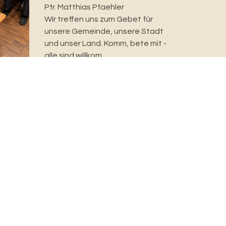
Pfr. Matthias Pfaehler
Wir treffen uns zum Gebet für
unsere Gemeinde, unsere Stadt
und unser Land. Komm, bete mit -
alle sind willkom...
rantwortlich für diese Seite:
Sandra Schmied
reitgestellt:
12.02.2025
tenschutz
|
Cookie Einstellungen
| aktualisiert mit
rchenweb.ch