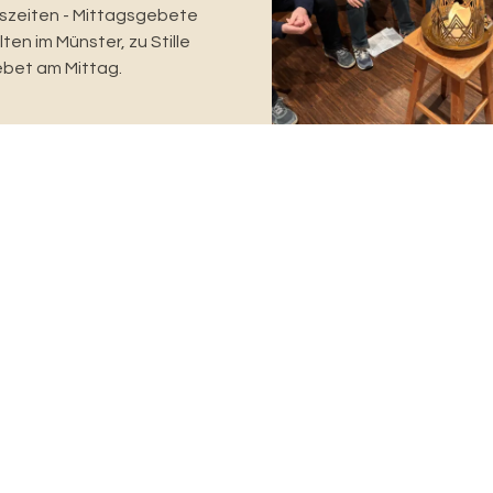
zeiten - Mittagsgebete
ten im Münster, zu Stille
bet am Mittag.
Informationsbeauftragter
Dr. Matthias Zehnder
Rittergasse 3
Ve
4001 Basel
Be
061 277 45 21
Da
matthias.zehnder@erk-bs.ch
ki