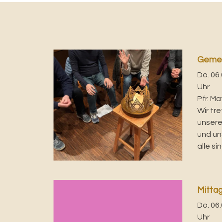
Geme
Do. 06.
Uhr
Pfr. Ma
Wir tr
unsere
und un
alle sin
Mitta
Do. 06.
Uhr