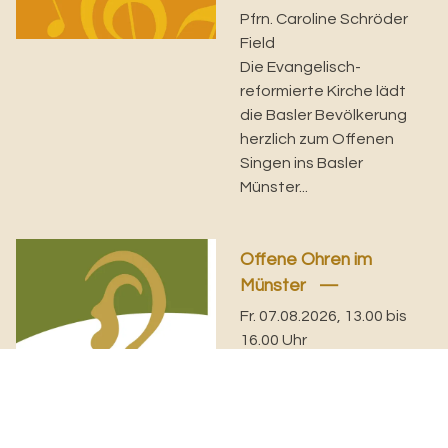
Pfrn. Caroline Schröder
Field
Die Evangelisch-
reformierte Kirche lädt
die Basler Bevölkerung
herzlich zum Offenen
Singen ins Basler
Münster...
Offene Ohren im
Münster
Fr. 07.08.2026, 13.00 bis
16.00 Uhr
Wir sind für Sie da!
Möchten Sie sich mit
jemandem austauschen,
wollen Sie sich eine