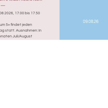
08.2026, 17.00 bis 17.50
09.08.26
um 5» findet jeden
g statt. Ausnahmen: In
naten Juli/August
d der drei Herbstmesse-
Informationsbeauftragter
Dr. Matthias Zehnder
Rittergasse 3
Ve
4001 Basel
Be