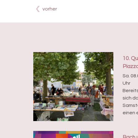
vorher
10. Qu
Piazz
Sa. 08.
Uhr
Bereit
sich d
Samsta
einen e
Bach u