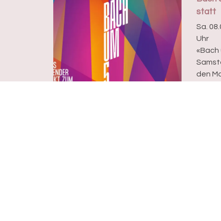
statt
Sa. 08.
Uhr
«Bach 
Samsta
den Mo
Währen
S...
Evangelisch-reformierte Kirche
Basel Stadt
Rittergasse 3
4001 Basel