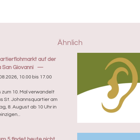
Ähnlich
artierflohmarkt auf der
a San Giovanni
08.2026, 10.00 bis 17.00
s zum 10. Mal verwandelt
as St. Johannsquartier am
g, 8. August ab 10 Uhr in
inzigen...
m 5 findet heute nicht