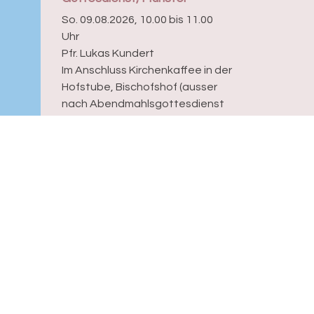
So. 09.08.2026, 10.00 bis 11.00
Uhr
Pfr. Lukas Kundert
Im Anschluss Kirchenkaffee in der
Hofstube, Bischofshof (ausser
nach Abendmahlsgottesdienst
und während der...
rantwortlich für diese Seite:
Sandra Schmied
reitgestellt:
12.02.2025