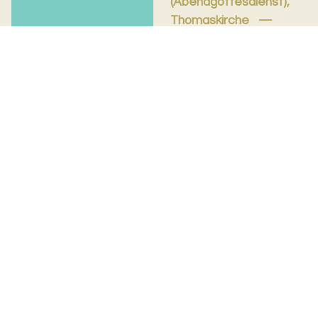
(Abendgottesdienst),
Thomaskirche
09.08.26
So. 09.08.2026, 19.30 Uhr
Joël Drozd
Junge Erwachsene
unserer Gemeinde
gestalten wöchentlich
einen
Abendgottesdienst, der
nahe an den Menschen...
Evangelisch-reformierte Kirche
Basel Stadt
Rittergasse 3
4001 Basel