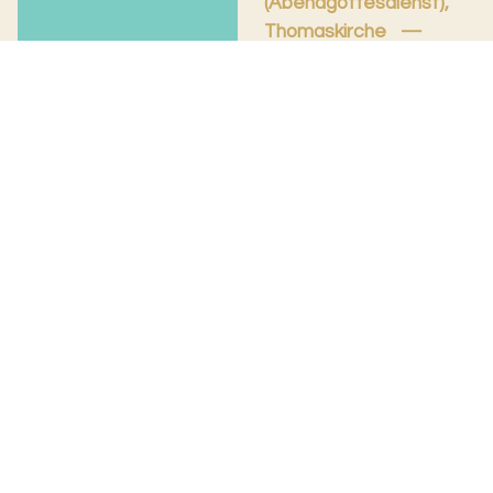
(Abendgottesdienst),
Thomaskirche
09.08.26
So. 09.08.2026, 19.30 Uhr
Joël Drozd
Junge Erwachsene
unserer Gemeinde
gestalten wöchentlich
einen
Abendgottesdienst, der
nahe an den Menschen...
Evangelisch-reformierte Kirche
Basel Stadt
Rittergasse 3
4001 Basel