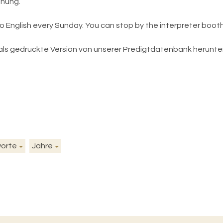
gnung.
nto English every Sunday. You can stop by the interpreter boot
 als gedruckte Version von unserer Predigtdatenbank herunt
worte
Jahre