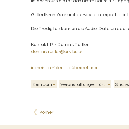
Im Anschluss bietet das Bistro Raum für Bege
Gellertkirche’s church service is interpreted i
Die Predigten können als Audio-Dateien oder
Kontakt:
Pfr. Dominik Reifler
dominik.reifler@erk-bs.ch
in meinen Kalender übernehmen
Zeitraum
Veranstaltungen für ...
Stich
vorher