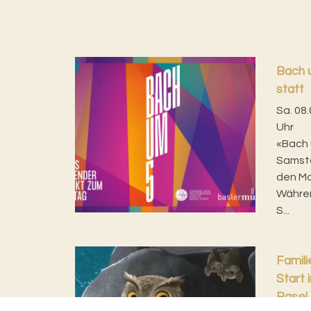
Bach u
statt
Sa. 08.
Uhr
«Bach 
Samsta
den Mo
Währen
S...
Famil
Start i
Basel