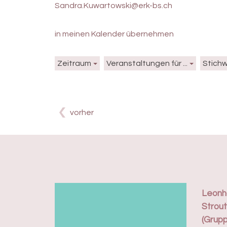
Sandra.Kuwartowski@erk-bs.ch
in meinen Kalender übernehmen
Zeitraum
Veranstaltungen für ...
Stich
vorher
Leonha
Strout
(Grupp