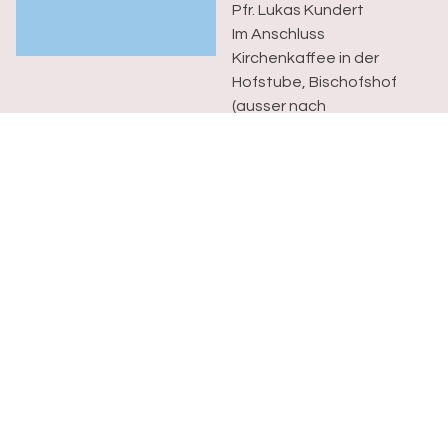
Pfr. Lukas Kundert
Im Anschluss
Kirchenkaffee in der
Hofstube, Bischofshof
(ausser nach
Abendmahlsgottesdienst
und während der...
Evangelisch-reformierte Kirche
Basel Stadt
Rittergasse 3
4001 Basel
061 277 45 29
informationsstelle@erk-bs.ch