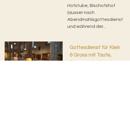
Hofstube, Bischofshof
(ausser nach
Abendmahlsgottesdienst
und während der...
Gottesdienst für Klein
& Gross mit Taufe,
Puppenspiel Rusajka
und Teilete im
Anschluss,
Theodorskirche
So. 09.08.2026, 10.00 Uhr
Katharina Autenrieth-
Fischlewitz, Sabine
Hellinger
Mit Puppenspiel Rusajka
sowie Teilete im