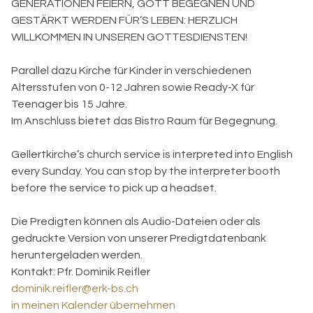
GENERATIONEN FEIERN, GOTT BEGEGNEN UND
GESTÄRKT WERDEN FÜR’S LEBEN: HERZLICH
WILLKOMMEN IN UNSEREN GOTTESDIENSTEN!
Parallel dazu Kirche für Kinder in verschiedenen
Altersstufen von 0-12 Jahren sowie Ready-X für
Teenager bis 15 Jahre.
Im Anschluss bietet das Bistro Raum für Begegnung.
Gellertkirche’s church service is interpreted into English
every Sunday. You can stop by the interpreter booth
before the service to pick up a headset.
Die Predigten können als Audio-Dateien oder als
gedruckte Version von unserer Predigtdatenbank
heruntergeladen werden.
Kontakt:
Pfr. Dominik Reifler
dominik.reifler@erk-bs.ch
in meinen Kalender übernehmen