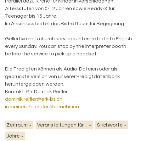
Parallel dazu Kirche für Kinder in verschiedenen
Altersstufen von 0-12 Jahren sowie Ready-X für
Teenager bis 15 Jahre.
Im Anschluss bietet das Bistro Raum für Begegnung.
Gellertkirche’s church service is interpreted into English
every Sunday. You can stop by the interpreter booth
before the service to pick up a headset.
Die Predigten können als Audio-Dateien oder als
gedruckte Version von unserer Predigtdatenbank
heruntergeladen werden.
Kontakt:
Pfr. Dominik Reifler
dominik.reifler@erk-bs.ch
in meinen Kalender übernehmen
Zeitraum
Veranstaltungen für ...
Stichworte
Jahre