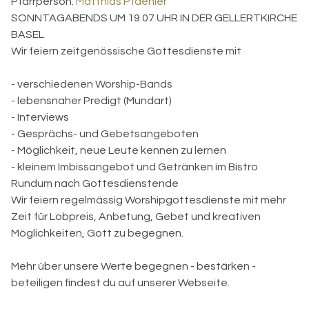
Pfarrperson:
Matthias Pfaehler
SONNTAGABENDS UM 19.07 UHR IN DER GELLERTKIRCHE
BASEL
Wir feiern zeitgenössische Gottesdienste mit
- verschiedenen Worship-Bands
- lebensnaher Predigt (Mundart)
- Interviews
- Gesprächs- und Gebetsangeboten
- Möglichkeit, neue Leute kennen zu lernen
- kleinem Imbissangebot und Getränken im Bistro
Rundum nach Gottesdienstende
Wir feiern regelmässig Worshipgottesdienste mit mehr
Zeit für Lobpreis, Anbetung, Gebet und kreativen
Möglichkeiten, Gott zu begegnen.
Mehr über unsere Werte begegnen - bestärken -
beteiligen findest du auf unserer Webseite.