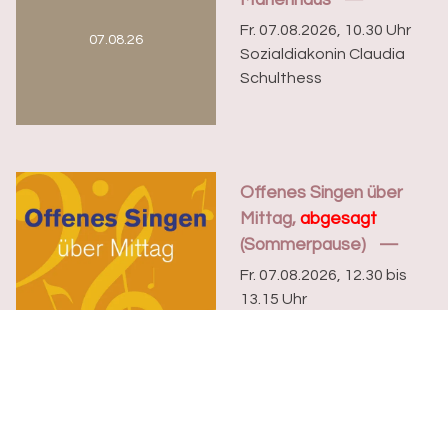
Marienhaus
Fr. 07.08.2026, 10.30 Uhr
07.08.26
Sozialdiakonin Claudia
Schulthess
Offenes Singen über
Mittag,
abgesagt
(Sommerpause)
Fr. 07.08.2026, 12.30 bis
13.15 Uhr
Pfrn. Caroline Schröder
Field
Die Evangelisch-
reformierte Kirche lädt
die Basler Bevölkerung
herzlich zum Offenen