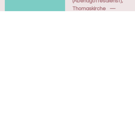
(Abendgottesdienst),
Thomaskirche
09.08.26
So. 09.08.2026, 19.30 Uhr
Joël Drozd
Junge Erwachsene
unserer Gemeinde
gestalten wöchentlich
einen
Abendgottesdienst, der
nahe an den Menschen...
Evangelisch-reformierte Kirche
Basel Stadt
Rittergasse 3
4001 Basel