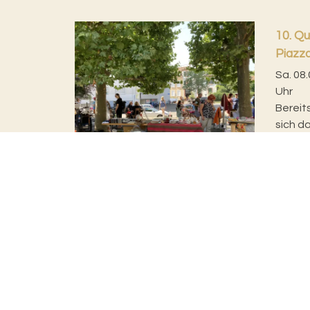
10. Qu
Piazz
Sa. 08.
Uhr
Bereit
sich d
Samsta
einen e
Evangelisch-reformierte Kirche
Basel Stadt
Rittergasse 3