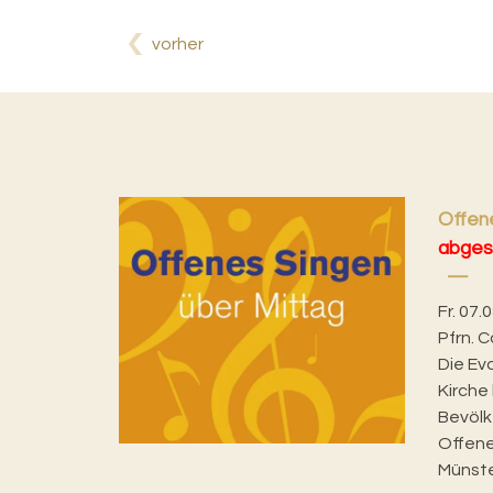
vorher
Offene
abges
Fr. 07.
Pfrn. C
Die Ev
Kirche 
Bevölk
Offene
Münster