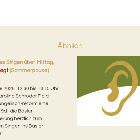
Ähnlich
s Singen über Mittag,
agt
(Sommerpause)
08.2026, 12.30 bis 13.15 Uhr
aroline Schröder Field
angelisch-reformierte
lädt die Basler
erung herzlich zum
n Singen ins Basler
...