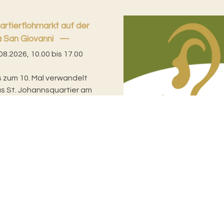
artierflohmarkt auf der
a San Giovanni
08.2026, 10.00 bis 17.00
s zum 10. Mal verwandelt
as St. Johannsquartier am
g, 8. August ab 10 Uhr in
inzigen...
Informationsbeauftragter
Dr. Matthias Zehnder
Rittergasse 3
Ve