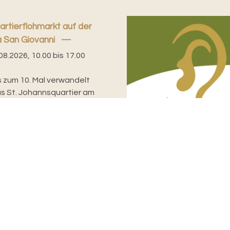
artierflohmarkt auf der
a San Giovanni
08.2026, 10.00 bis 17.00
s zum 10. Mal verwandelt
as St. Johannsquartier am
g, 8. August ab 10 Uhr in
inzigen...
Informationsbeauftragter
Dr. Matthias Zehnder
Rittergasse 3
Ve