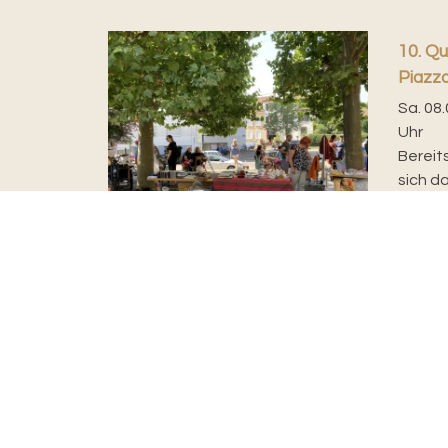
10. Qu
Piazz
Sa. 08.
Uhr
Bereit
sich d
Samsta
einen e
Evangelisch-reformierte Kirche
Basel Stadt
Rittergasse 3