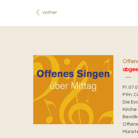
vorher
Offene
abges
Fr. 07.
Pfrn. C
Die Ev
Kirche 
Bevölk
Offene
Münster