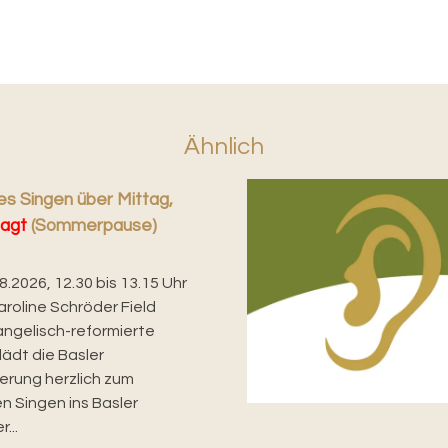
Ähnlich
s Singen über Mittag,
agt
(Sommerpause)
08.2026, 12.30 bis 13.15 Uhr
aroline Schröder Field
angelisch-reformierte
lädt die Basler
erung herzlich zum
n Singen ins Basler
...