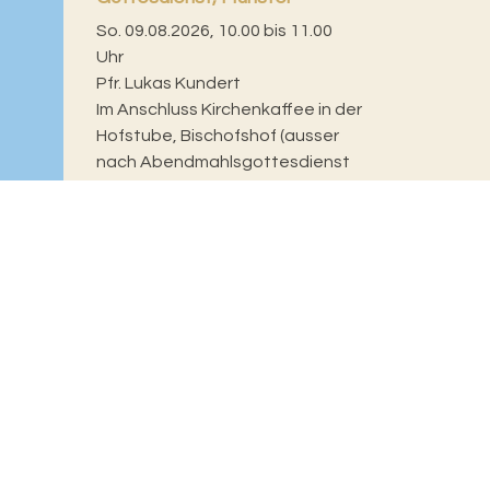
So. 09.08.2026, 10.00 bis 11.00
Uhr
Pfr. Lukas Kundert
Im Anschluss Kirchenkaffee in der
Hofstube, Bischofshof (ausser
nach Abendmahlsgottesdienst
und während der...
rantwortlich für diese Seite:
Sandra Schmied
reitgestellt:
23.03.2026