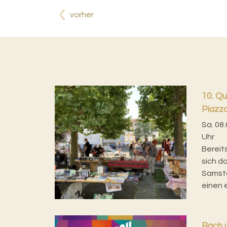
vorher
10. Qu
Piazz
Sa. 08.
Uhr
Bereit
sich d
Samsta
einen e
Bach u