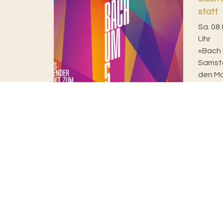
statt
Sa. 08.
Uhr
«Bach 
Samsta
den Mo
Währen
S...
Evangelisch-reformierte Kirche
Basel Stadt
Rittergasse 3
4001 Basel