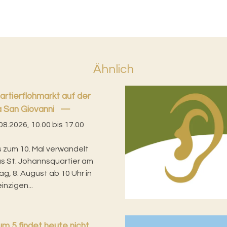
Ähnlich
artierflohmarkt auf der
a San Giovanni
08.2026, 10.00 bis 17.00
s zum 10. Mal verwandelt
as St. Johannsquartier am
g, 8. August ab 10 Uhr in
inzigen...
m 5 findet heute nicht