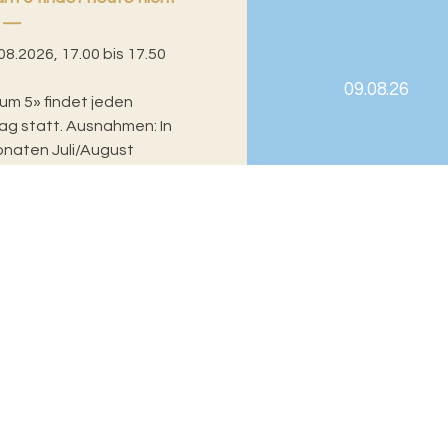
08.2026, 17.00 bis 17.50
09.08.26
um 5» findet jeden
g statt. Ausnahmen: In
naten Juli/August
d der drei Herbstmesse-
Informationsbeauftragter
Dr. Matthias Zehnder
Rittergasse 3
Ve
4001 Basel
Be