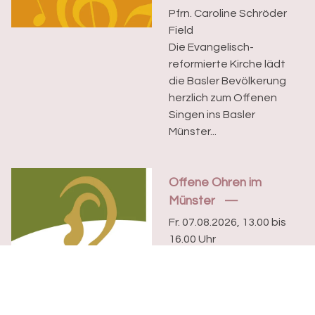
Pfrn. Caroline Schröder
Field
Die Evangelisch-
reformierte Kirche lädt
die Basler Bevölkerung
herzlich zum Offenen
Singen ins Basler
Münster...
Offene Ohren im
Münster
Fr. 07.08.2026, 13.00 bis
16.00 Uhr
Wir sind für Sie da!
Möchten Sie sich mit
jemandem austauschen,
wollen Sie sich eine