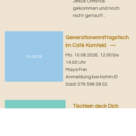
Jesus Christus
gekommen und noch
nicht getauft...
Generationenmittagstisch
im Café Kornfeld
Mo. 10.08.2026, 12.00 bis
10.08.26
14.00 Uhr
Maya Frei
Anmeldung bei Katrin El
Said: 076 596 08 02
Tischlein deck Dich
Di. 11.08.2026, 08.00 bis
11.08.26
11.00 Uhr