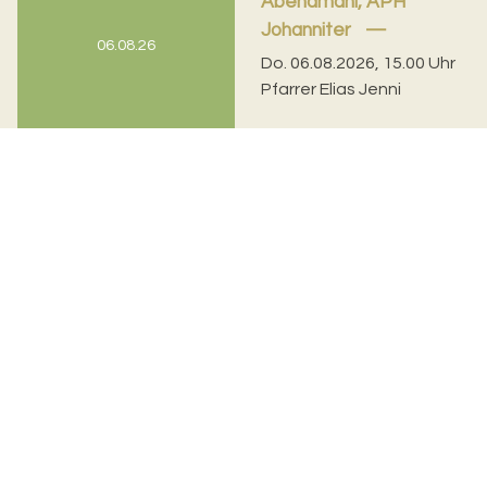
Abendmahl, APH
Johanniter
06.08.26
Do. 06.08.2026, 15.00 Uhr
Pfarrer Elias Jenni
Gottesdienst,
Elisabethenheim
Do. 06.08.2026, 16.00 Uhr
06.08.26
Sozialdiakonin Claudia
Schulthess