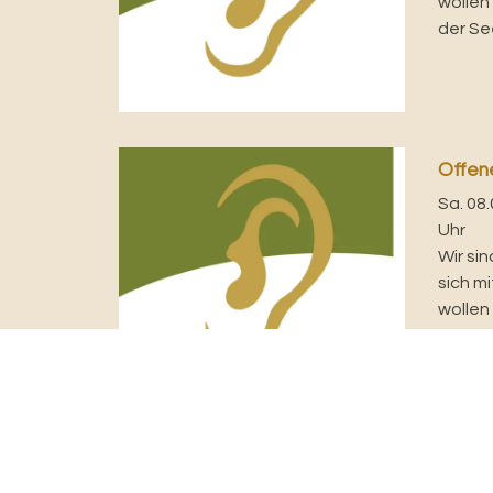
wollen
der See
Offen
Sa. 08.
Uhr
Wir sin
sich m
wollen
der See