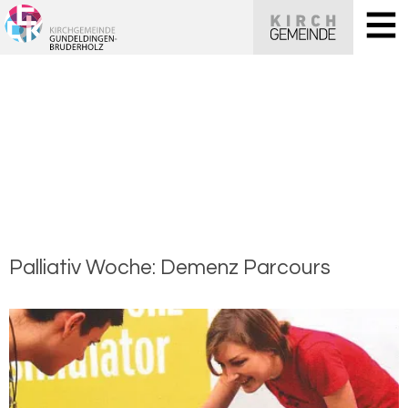
Pal­lia­tiv Woche: De­menz Par­cours