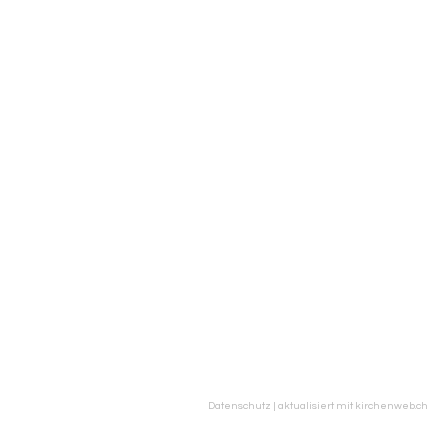
Datenschutz
|
aktualisiert mit kirchenweb.ch