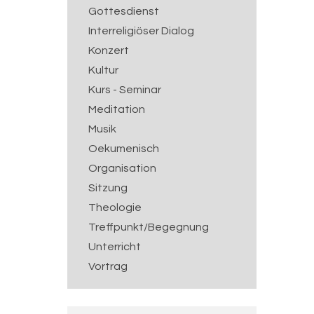
Gottesdienst
Interreligiöser Dialog
Konzert
Kultur
Kurs - Seminar
Meditation
Musik
Oekumenisch
Organisation
Sitzung
Theologie
Treffpunkt/Begegnung
Unterricht
Vortrag