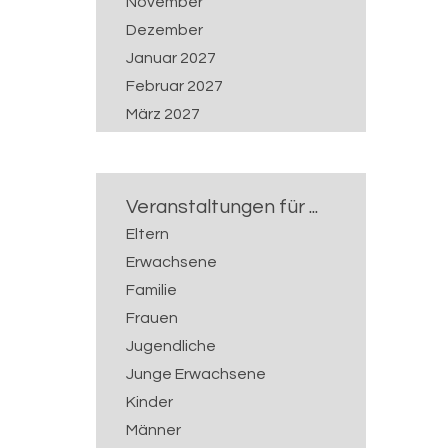
November
Dezember
Januar 2027
Februar 2027
März 2027
April 2027
Mai 2027
Juni 2027
Veranstaltungen für ...
Juli 2027
Eltern
Erwachsene
Familie
Frauen
Jugendliche
Junge Erwachsene
Kinder
Männer