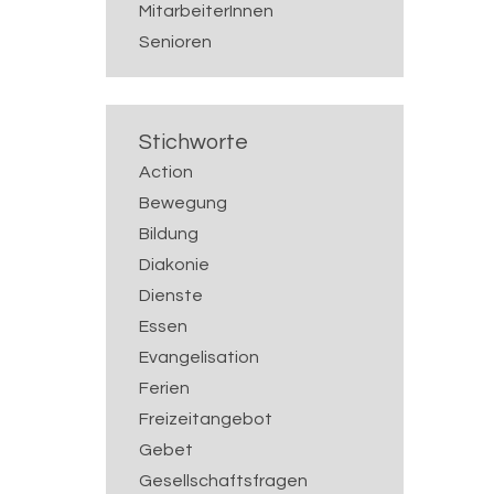
MitarbeiterInnen
Senioren
Stichworte
Action
Bewegung
Bildung
Diakonie
Dienste
Essen
Evangelisation
Ferien
Freizeitangebot
Gebet
Gesellschaftsfragen