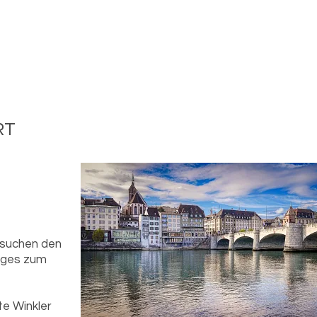
RT
besuchen den
niges zum
te Winkler