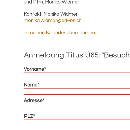
und Pfrn. Monika Widmer
Kontakt:
Monika Widmer
monika.widmer@erk-bs.ch
in meinen Kalender übernehmen
An­mel­dung Titus Ü65: "Be­such
Vorname*
Name*
Adresse*
PLZ*