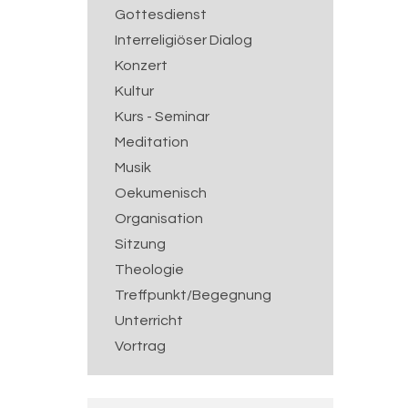
Gottesdienst
Interreligiöser Dialog
Konzert
Kultur
Kurs - Seminar
Meditation
Musik
Oekumenisch
Organisation
Sitzung
Theologie
Treffpunkt/Begegnung
Unterricht
Vortrag