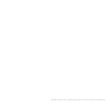
Datenschutz
|
aktualisiert mit kirchenweb.ch