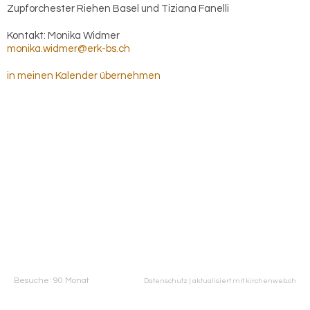
Zupforchester Riehen Basel und Tiziana Fanelli
Kontakt:
Monika Widmer
monika.widmer@erk-bs.ch
in meinen Kalender übernehmen
Besuche: 90 Monat
Datenschutz
|
aktualisiert mit kirchenweb.ch