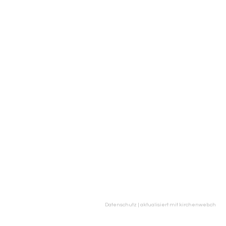
Datenschutz
|
aktualisiert mit kirchenweb.ch