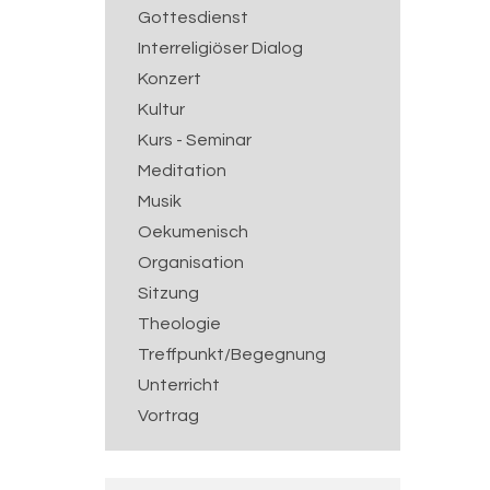
Gottesdienst
Interreligiöser Dialog
Konzert
Kultur
Kurs - Seminar
Meditation
Musik
Oekumenisch
Organisation
Sitzung
Theologie
Treffpunkt/Begegnung
Unterricht
Vortrag