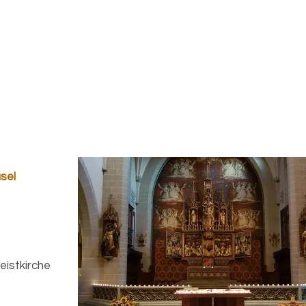
asel
eistkirche