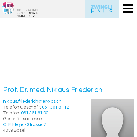
Prof. Dr. med.
Ni­klaus
Frie­de­rich
niklaus.friederich@erk-bs.ch
Telefon Geschäft:
061 361 81 12
Telefon:
061 361 81 00
Geschäftsadresse:
C. F. Meyer-Strasse 7
4059
Basel