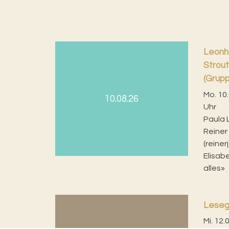
Leonha
Strout
(Grupp
Mo. 10.
10.08.26
Uhr
Paula 
Reiner
(reine
Elisabe
alles»
Lese
Mi. 12.