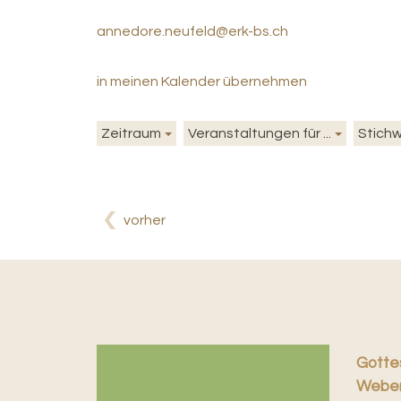
annedore.neufeld@erk-bs.ch
in meinen Kalender übernehmen
Zeitraum
Veranstaltungen für ...
Stich
vorher
Gottes
Weber,