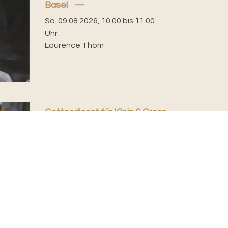
Basel
So. 09.08.2026, 10.00 bis 11.00
Uhr
Laurence Thom
Gottesdienst für Klein & Gross
mit Taufe, Puppenspiel
Rusajka und Teilete im
Anschluss, Theodorskirche
So. 09.08.2026, 10.00 Uhr
Katharina Autenrieth-
Fischlewitz, Sabine Hellinger
Mit Puppenspiel Rusajka sowie