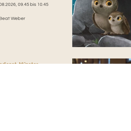
08.2026, 09.45 bis 10.45
. Beat Weber
sdienst, Münster
08.2026, 10.00 bis 11.00
ukas Kundert
chluss Kirchenkaffee in der
be, Bischofshof (ausser
Abendmahlsgottesdienst
hrend der...