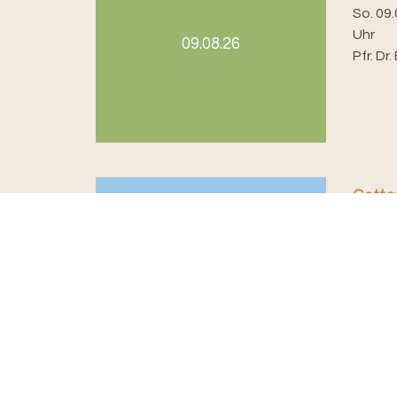
So. 09.
Uhr
09.08.26
Pfr. Dr
Gotte
So. 09.
Uhr
Pfr. L
09.08.26
Im Ans
Hofstu
nach 
und wä