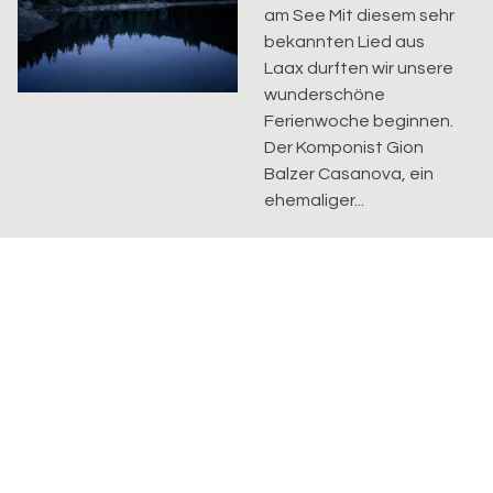
am See Mit diesem sehr
bekannten Lied aus
Laax durften wir unsere
wunderschöne
Ferienwoche beginnen.
Der Komponist Gion
Balzer Casanova, ein
ehemaliger...
Exerzitien im Alltag
Achtsam leben Eine
grosse Gruppe fand sich
ein, um während 5
Wochen miteinander
Stille Übungen
(«Exerzitien im Alltag»)