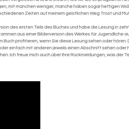
gen, mit manchen weniger, manche haben sogar heftigen Widers
rschiedenen Zeiten auf meinem geistlichen Weg Trost und Mut
sion des ersten Teils des Buches und habe die Lesung in zehn 
stammen aus einer Bilderversion des Werkes für Jugendliche a
 Buch profitieren, wenn Sie diese Lesung sehen oder hören. Da
s oder einfach mit anderen jeweils einen Abschnitt sehen oder
n. Ich freue mich auch über Ihre Rückmeldungen, was der Te