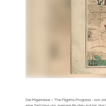
Die Pilgerreise – The Pilgrims Progress - von Jo
eine Zeit lang uns, meinem Bruder und mir, das