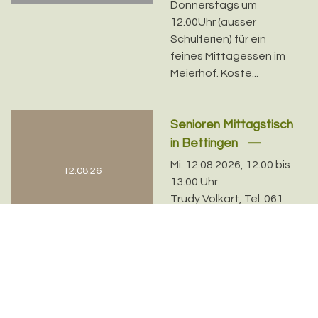
Donnerstags um
12.00Uhr (ausser
Schulferien) für ein
feines Mittagessen im
Meierhof. Koste...
Senioren Mittagstisch
in Bettingen
Mi. 12.08.2026, 12.00 bis
12.08.26
13.00 Uhr
Trudy Volkart, Tel. 061
601 79 86
Der Mittagstisch ist ein
wöchentlicher Ort der
Begegnung für
Erwachsene. Er findet
jeden Mittwoch im
Restaurant...