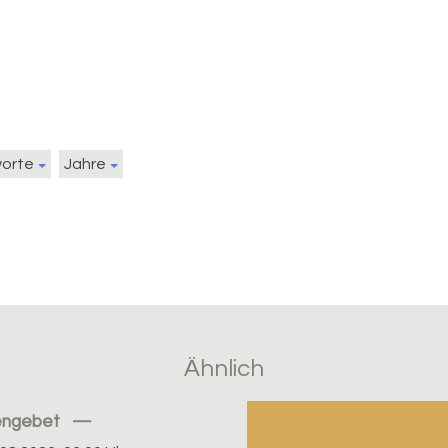
worte
Jahre
Ähnlich
engebet