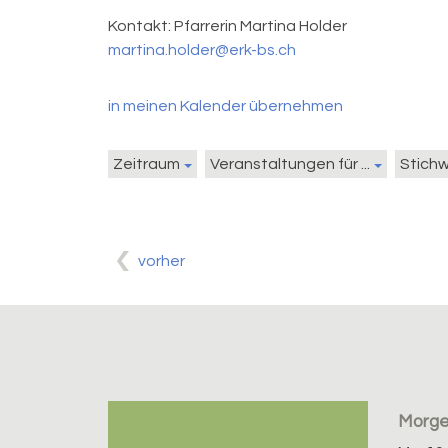
Kontakt:
Pfarrerin Martina Holder
martina.holder@erk-bs.ch
in meinen Kalender übernehmen
Zeitraum
Veranstaltungen für ...
Stich
vorher
Morg