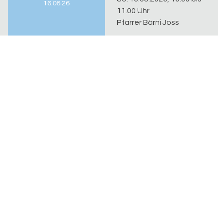
16.08.26
11.00 Uhr
Pfarrer Bärni Joss
Evangelisch-reformierte Kirchgemeinde Riehen-
Bettingen
Sekretariat
Kirchplatz 7, 4125 Riehen
sarah.lehmann@erk-bs.ch
rahel.probst@erk-bs.ch
061 641 11 27