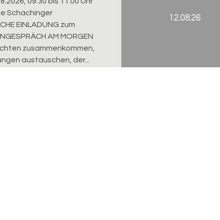
08.2026, 09.30 bis 11.00 Uhr
ne Schachinger
12.08.26
ICHE EINLADUNG zum
NGESPRÄCH AM MORGEN
öchten zusammenkommen,
ungen austauschen, der...
n-