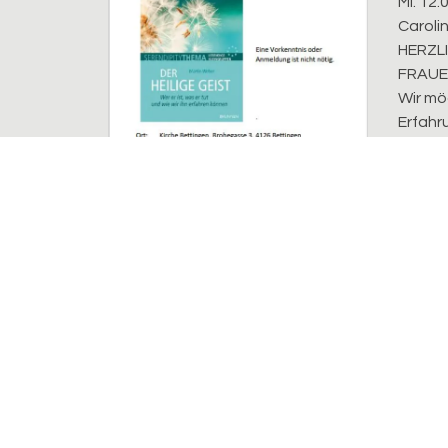
Mi. 12.
Caroli
HERZL
FRAUE
Wir m
Erfahr
Evangelisch-reformierte Kirchgemeinde Riehe
Bettingen
Sekretariat
Kirchplatz 7, 4125 Riehen
sarah.lehmann@erk-bs.ch
rahel.probst@erk-bs.ch
061 641 11 27