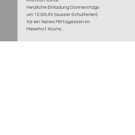
Herzliche Einladung Donnerstags
um 12.00Uhr (ausser Schulferien)
für ein feines Mittagessen im
Meierhof. Koste...
Verantwortlich für diese Seite:
Maya Frei-Krepfer
Bereitgestellt:
01.12.2025
Datenschutz
| aktualisiert mit
kirchenweb.ch