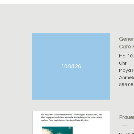
Gener
Café 
Mo. 10.
Uhr
10.08.26
Maya F
Anmeld
596 08
Fraue