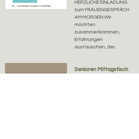
HERZLICHE EINLADUNG
zum FRAUENGESPRÄCH
AM MORGEN Wir
möchten
zusammenkommen,
Erfahrungen
austauschen, der...
Senioren Mittagstisch
in Bettingen
Mi. 12.08.2026, 12.00 bis
12.08.26
13.00 Uhr
Trudy Volkart, Tel. 061
601 79 86
Der Mittagstisch ist ein
wöchentlicher Ort der
Begegnung für
Erwachsene. Er findet