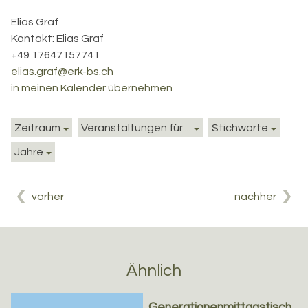
Elias Graf
Kontakt:
Elias Graf
+49 17647157741
elias.graf@erk-bs.ch
in meinen Kalender übernehmen
Zeitraum
Veranstaltungen für ...
Stichworte
Jahre
vorher
nachher
Ähnlich
Generationenmittagstisch