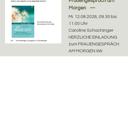
Frauengespräch am
Morgen
Mi. 12.08.2026, 09.30 bis
11.00 Uhr
Caroline Schachinger
HERZLICHE EINLADUNG
zum FRAUENGESPRÄCH
AM MORGEN Wir
möchten
zusammenkommen,
Erfahrungen
austauschen, der...
Senioren Mittagstisch
in Bettingen
Mi. 12.08.2026, 12.00 bis
12.08.26
13.00 Uhr