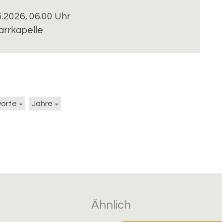
5.2026, 06.00 Uhr
arrkapelle
worte
Jahre
Ähnlich