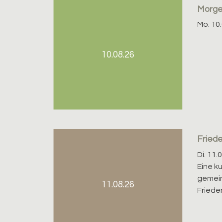
Morg
Mo. 10.
10.08.26
Fried
Di. 11.
Eine k
gemei
11.08.26
Frieden