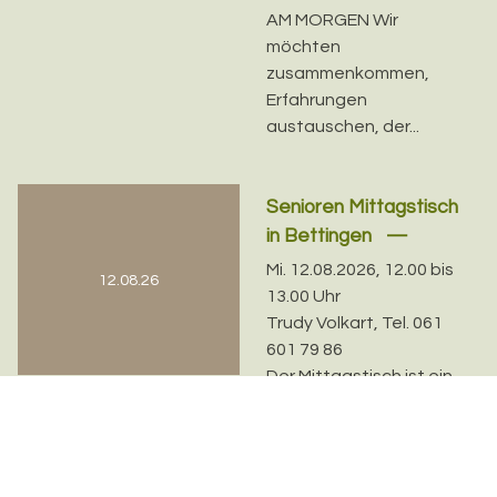
AM MORGEN Wir
möchten
zusammenkommen,
Erfahrungen
austauschen, der...
Senioren Mittagstisch
in Bettingen
Mi. 12.08.2026, 12.00 bis
12.08.26
13.00 Uhr
Trudy Volkart, Tel. 061
601 79 86
Der Mittagstisch ist ein
wöchentlicher Ort der
Begegnung für
Erwachsene. Er findet
jeden Mittwoch im