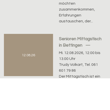
möchten
zusammenkommen,
Erfahrungen
austauschen, der...
Senioren Mittagstisch
in Bettingen
Mi. 12.08.2026, 12.00 bis
12.08.26
13.00 Uhr
Trudy Volkart, Tel. 061
601 79 86
Der Mittagstisch ist ein
wöchentlicher Ort der
Begegnung für
Erwachsene. Er findet
jeden Mittwoch im
Restaurant...