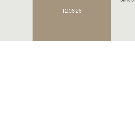
12.08.26
Evangelisch-reformierte Kirchgemeinde Riehe
Bettingen
Sekretariat
Kirchplatz 7, 4125 Riehen
sarah.lehmann@erk-bs.ch
rahel.probst@erk-bs.ch
061 641 11 27