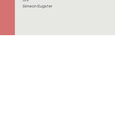
Simeon Eugster
Verantwortlich für diese Seite:
Greg Bohny
Bereitgestellt:
24.03.2026
Datenschutz
| aktualisiert mit
kirchenweb.ch