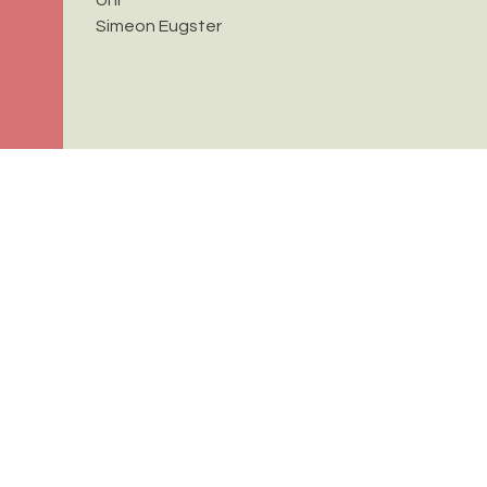
Simeon Eugster
Verantwortlich für diese Seite:
Greg Bohny
Bereitgestellt:
24.03.2026
Datenschutz
| aktualisiert mit
kirchenweb.ch