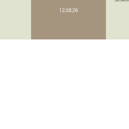
12.08.26
Evangelisch-reformierte Kirchgemeinde Riehe
Bettingen
Sekretariat
Kirchplatz 7, 4125 Riehen
sarah.lehmann@erk-bs.ch
rahel.probst@erk-bs.ch
061 641 11 27